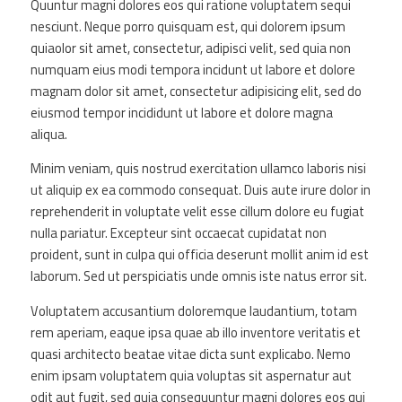
Quuntur magni dolores eos qui ratione voluptatem sequi
AGING IN PLACE
nesciunt. Neque porro quisquam est, qui dolorem ipsum
NEWSLETTER ARCHIVES
quiaolor sit amet, consectetur, adipisci velit, sed quia non
numquam eius modi tempora incidunt ut labore et dolore
RESOURCES
magnam dolor sit amet, consectetur adipisicing elit, sed do
CONTACT
eiusmod tempor incididunt ut labore et dolore magna
aliqua.
Minim veniam, quis nostrud exercitation ullamco laboris nisi
ut aliquip ex ea commodo consequat. Duis aute irure dolor in
reprehenderit in voluptate velit esse cillum dolore eu fugiat
nulla pariatur. Excepteur sint occaecat cupidatat non
proident, sunt in culpa qui officia deserunt mollit anim id est
laborum. Sed ut perspiciatis unde omnis iste natus error sit.
Voluptatem accusantium doloremque laudantium, totam
rem aperiam, eaque ipsa quae ab illo inventore veritatis et
quasi architecto beatae vitae dicta sunt explicabo. Nemo
enim ipsam voluptatem quia voluptas sit aspernatur aut
odit aut fugit, sed quia consequuntur magni dolores eos qui